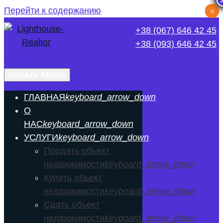
Перейти к содержанию
×
×
×
×
×
×
×
×
+38 (067) 646 42 45
+38 (093) 646 42 45
ua
ru
dehaze
Меню
ГЛАВНАЯ
keyboard_arrow_down
О
НАС
keyboard_arrow_down
УСЛУГИ
keyboard_arrow_down
Продать объект
недвижимости
keyboard_arrow_down
Купить объект
недвижимости
keyboard_arrow_down
Сдать объект
недвижимости
keyboard_arrow_down