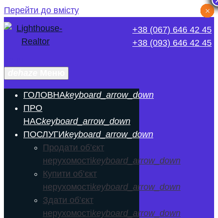
Перейти до вмісту
×
×
×
×
×
×
×
×
+38 (067) 646 42 45
+38 (093) 646 42 45
ua
ru
dehaze
Меню
ГОЛОВНА
keyboard_arrow_down
ПРО
НАС
keyboard_arrow_down
ПОСЛУГИ
keyboard_arrow_down
Продати об’єкт
нерухомості
keyboard_arrow_down
Купити об’єкт
нерухомості
keyboard_arrow_down
Здати об’єкт
нерухомості
keyboard_arrow_down