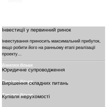
оренду
Дізнатися більше
Інвестиції у первинний ринок
Інвестування приносить максимальний прибуток,
якщо робити його на ранньому етапі реалізації
проекту…
Дізнатися більше
Юридичне супроводження
Дізнатись більше
Вирішення складних питань
Дізнатись більше
Купівля нерухомості