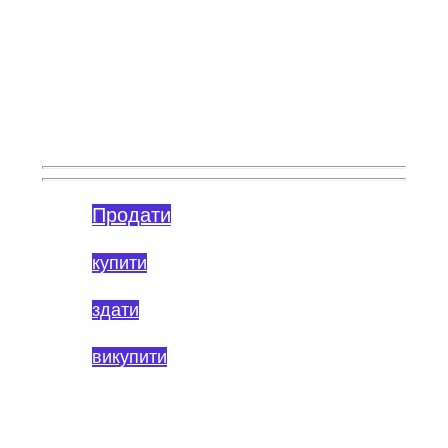
Агентство
нерухомості
“LightHouse”
Продати
купити
здати
викупити
Залиште заявку на допомогу