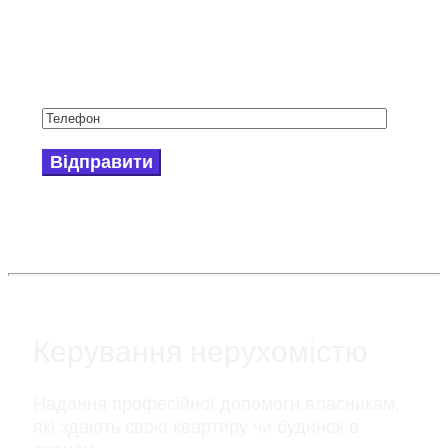
експерта з нерухомостi:
Керування нерухомістю
Надання професійної допомоги власникам,
які здають свою квартиру чи будинок в