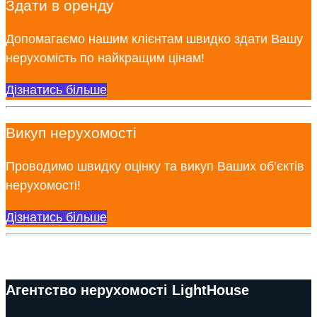
Здати в оренду
Допомагаємо нашим клієнтам швидко здати Вашу
нерухомість по найкращим цінам!
Дізнатись більше
Викуп нерухомості
Проводимо швидку оцінку та викуп Ваших об’єктів
нерухомості!
Дізнатись більше
Агентство нерухомості LightHouse