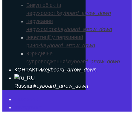
Викуп об’єктів
нерухомості
keyboard_arrow_down
Керування
нерухомістю
keyboard_arrow_down
Інвестиції у первинний
ринок
keyboard_arrow_down
Юридичне
супроводження
keyboard_arrow_down
КОНТАКТИ
keyboard_arrow_down
Russian
keyboard_arrow_down
Facebook
Instagramm