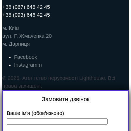
+38 (067) 646 42 45
+38 (093) 646 42 45
м. Київ
вул. Г. Жмаченка 20
м. Дарниця
Facebook
Instagramm
© 2026. Агентство нерухомості Lighthouse. Всі
права захищені.
Замовити дзвінок
Ваше ім'я (обов'язково)