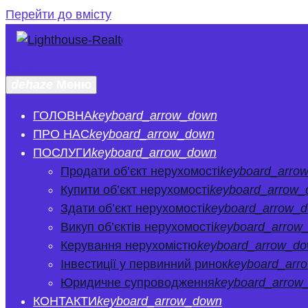
Перейти до вмісту
ua
ru
dehaze
Меню
ГОЛОВНА
keyboard_arrow_down
ПРО НАС
keyboard_arrow_down
ПОСЛУГИ
keyboard_arrow_down
Продати об’єкт нерухомості
keyboard_arro
Купити об’єкт нерухомості
keyboard_arrow
Здати об’єкт нерухомості
keyboard_arrow_
Викуп об’єктів нерухомості
keyboard_arrow
Керування нерухомістю
keyboard_arrow_d
Інвестиції у первинний ринок
keyboard_arr
Юридичне супроводження
keyboard_arrow
КОНТАКТИ
keyboard_arrow_down