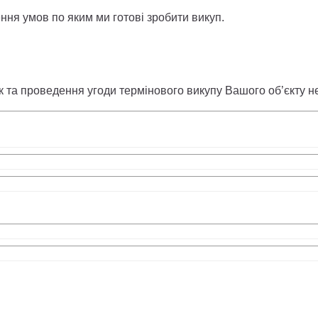
ння умов по яким ми готові зробити викуп.
 та проведення угоди термінового викупу Вашого об’єкту н
т, проведуть оцінку об’єкту та його ринко