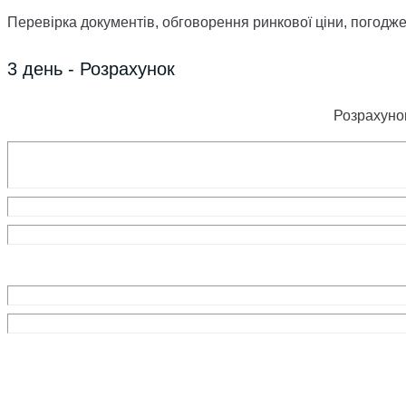
Перевірка документів, обговорення ринкової ціни, погодже
3 день - Розрахунок
Розрахунок
Експерти агентства приїдуть на Ваш об’єк
умови викупу!