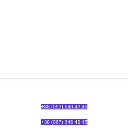
 з нерухомостi:
Або дзвоніть нам:
+38 (093) 646 42 45
+38 (067) 646 42 45